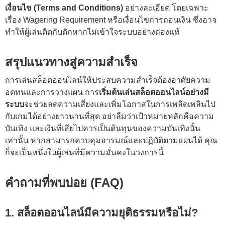
เงื่อนไข (Terms and Conditions)
อย่างละเอียด โดยเฉพาะ
เรื่อง Wagering Requirement หรือเงื่อนไขการถอนเงิน ซึ่งอาจ
ทำให้ผู้เล่นติดกับดักหากไม่เข้าใจระบบอย่างถ่องแท้
สรุปแนวทางสู่ความสำเร็จ
การเล่นสล็อตออนไลน์ให้ประสบความสำเร็จต้องอาศัยความ
อดทนและการวางแผน การ
เริ่มต้นเล่นสล็อตออนไลน์อย่างมี
ระบบ
จะช่วยลดความเสี่ยงและเพิ่มโอกาสในการเพลิดเพลินไป
กับเกมได้อย่างยาวนานที่สุด อย่าลืมว่าเป้าหมายหลักคือความ
บันเทิง และเงินที่เสียไปควรเป็นต้นทุนของความบันเทิงนั้น
เท่านั้น หากสามารถควบคุมอารมณ์และปฏิบัติตามแผนได้ คุณ
ก็จะเป็นหนึ่งในผู้เล่นที่มีความมั่นคงในวงการนี้
คำถามที่พบบ่อย (FAQ)
1. สล็อตออนไลน์มีความยุติธรรมหรือไม่?