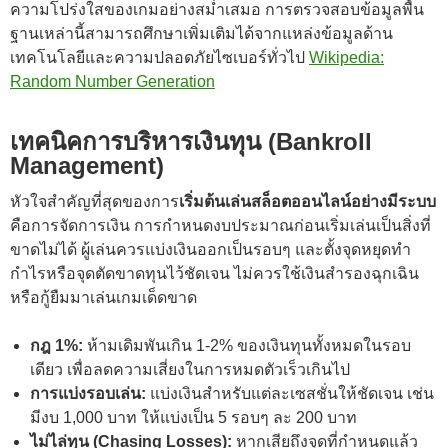
ความโปร่งใสของเกมอย่างสม่ำเสมอ การตรวจสอบข้อมูลพื้น
ฐานเหล่านี้สามารถศึกษาเพิ่มเติมได้จากแหล่งข้อมูลด้าน
เทคโนโลยีและความปลอดภัยไซเบอร์ทั่วไป
Wikipedia:
Random Number Generation
เทคนิคการบริหารเงินทุน (Bankroll
Management)
หัวใจสำคัญที่สุดของการ
เริ่มต้นเล่นสล็อตออนไลน์อย่างมีระบบ
คือการจัดการเงิน การกำหนดงบประมาณก่อนเริ่มเล่นเป็นสิ่งที่
ขาดไม่ได้ ผู้เล่นควรแบ่งเงินออกเป็นรอบๆ และตั้งจุดหยุดทำ
กำไรหรือจุดตัดขาดทุนไว้ชัดเจน ไม่ควรใช้เงินสำรองฉุกเฉิน
หรือกู้ยืมมาเล่นเกมเด็ดขาด
กฎ 1%:
ห้ามเดิมพันเกิน 1-2% ของเงินทุนทั้งหมดในรอบ
เดียว เพื่อลดความเสี่ยงในการหมดตัวเร็วเกินไป
การแบ่งรอบเล่น:
แบ่งเงินสำหรับแต่ละเซสชั่นให้ชัดเจน เช่น
มีงบ 1,000 บาท ให้แบ่งเป็น 5 รอบๆ ละ 200 บาท
ไม่ไล่ทุน (Chasing Losses):
หากเสียถึงจุดที่กำหนดแล้ว