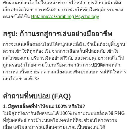
พักผ่อนหย่อนใจ ไม่ใช่แหล่งทำรายได้หลัก การศึกษาเพิ่มเติม
เกี่ยวกับจิตวิทยาการพนันสามารถช่วยให้เข้าใจพฤติกรรมของ
ตนเองได้ดีขึ้น
Britannica: Gambling Psychology
สรุป: ก้าวแรกสู่การเล่นอย่างมืออาชีพ
การจะเล่นสล็อตออนไลน์ให้สนุกและยั่งยืน จำเป็นต้องปูพื้นฐาน
ความเข้าใจที่ถูกต้อง เริ่มจากการเลือกเว็บที่ปลอดภัย เข้าใจ
กลไกของเกม บริหารเงินอย่างมีวินัย และควบคุมอารมณ์ไม่ให้
ถูกครอบงำโดยความโลภหรือความกลัว การปฏิบัติตามหลัก
การเหล่านี้จะช่วยลดความเสี่ยงและเพิ่มประสบการณ์ที่ดีในการ
เล่นได้อย่างแท้จริง
คำถามที่พบบ่อย (FAQ)
1. มีสูตรสล็อตที่ทำให้ชนะ 100% หรือไม่?
ไม่มีสูตรใดการันตีผลชนะได้ 100% เพราะระบบสล็อตใช้ RNG
ที่สุ่มผลลัพธ์ การมีระบบหรือเทคนิคที่ดีจะช่วยบริหารความ
เสี่ยง แต่ไม่สามารถเปลี่ยนความน่าจะเป็นของเกมได้