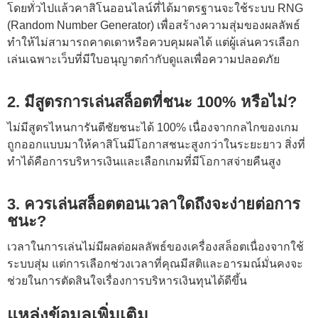
โดยทั่วไปแล้วคาสิโนออนไลน์ที่ได้มาตรฐานจะใช้ระบบ RNG
(Random Number Generator) เพื่อสร้างความสุ่มของผลลัพธ์
ทำให้ไม่สามารถคาดเดาหรือควบคุมผลได้ แต่ผู้เล่นควรเลือก
เล่นเฉพาะเว็บที่มีใบอนุญาตกำกับดูแลเพื่อความปลอดภัย
2. มีสูตรการเล่นสล็อตที่ชนะ 100% หรือไม่?
ไม่มีสูตรไหนการันตีชัยชนะได้ 100% เนื่องจากกลไกของเกม
ถูกออกแบบมาให้คาสิโนมีโอกาสชนะสูงกว่าในระยะยาว สิ่งที่
ทำได้คือการบริหารเงินและเลือกเกมที่มีโอกาสจ่ายคืนสูง
3. ควรเล่นสล็อตตอนเวลาใดถึงจะง่ายต่อการ
ชนะ?
เวลาในการเล่นไม่มีผลต่อผลลัพธ์ของเครื่องสล็อตเนื่องจากใช้
ระบบสุ่ม แต่การเลือกช่วงเวลาที่คุณมีสติและอารมณ์มั่นคงจะ
ช่วยในการตัดสินใจเรื่องการบริหารเงินทุนได้ดีขึ้น
แหล่งข้อมูลเพิ่มเติม