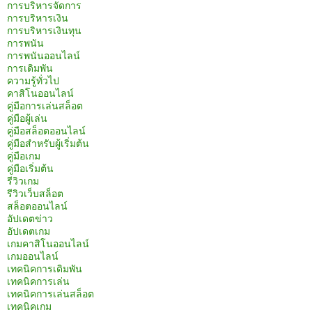
การบริหารจัดการ
การบริหารเงิน
การบริหารเงินทุน
การพนัน
การพนันออนไลน์
การเดิมพัน
ความรู้ทั่วไป
คาสิโนออนไลน์
คู่มือการเล่นสล็อต
คู่มือผู้เล่น
คู่มือสล็อตออนไลน์
คู่มือสำหรับผู้เริ่มต้น
คู่มือเกม
คู่มือเริ่มต้น
รีวิวเกม
รีวิวเว็บสล็อต
สล็อตออนไลน์
อัปเดตข่าว
อัปเดตเกม
เกมคาสิโนออนไลน์
เกมออนไลน์
เทคนิคการเดิมพัน
เทคนิคการเล่น
เทคนิคการเล่นสล็อต
เทคนิคเกม