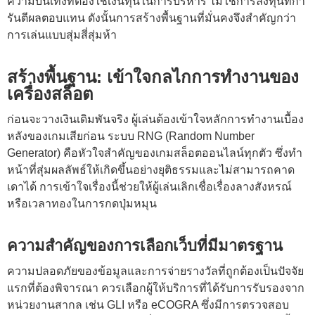
ความบันเทิงที่ต้องใช้เงินทุนในการบริหาร ไม่ใช่การลงทุนที่กา
รันตีผลตอบแทน ดังนั้นการสร้างพื้นฐานที่มั่นคงจึงสำคัญกว่า
การเล่นแบบสุ่มสี่สุ่มห้า
สร้างพื้นฐาน: เข้าใจกลไกการทำงานของ
เครื่องสล็อต
ก่อนจะวางเงินเดิมพันจริง ผู้เล่นต้องเข้าใจหลักการทำงานเบื้อง
หลังของเกมเสียก่อน ระบบ RNG (Random Number
Generator) คือหัวใจสำคัญของเกมสล็อตออนไลน์ทุกตัว ซึ่งทำ
หน้าที่สุ่มผลลัพธ์ให้เกิดขึ้นอย่างยุติธรรมและไม่สามารถคาด
เดาได้ การเข้าใจเรื่องนี้ช่วยให้ผู้เล่นเลิกเชื่อเรื่องลางสังหรณ์
หรือเวลาทองในการกดปุ่มหมุน
ความสำคัญของการเลือกเว็บที่มีมาตรฐาน
ความปลอดภัยของข้อมูลและการจ่ายรางวัลที่ถูกต้องเป็นปัจจัย
แรกที่ต้องพิจารณา ควรเลือกผู้ให้บริการที่ได้รับการรับรองจาก
หน่วยงานสากล เช่น GLI หรือ eCOGRA ซึ่งมีการตรวจสอบ