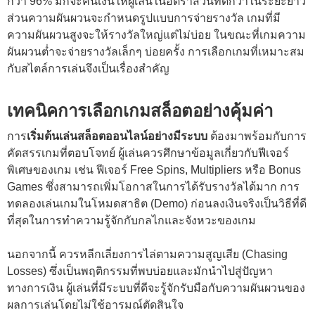
กว่า 96% มักจะคืนเงินให้ผู้เล่นในอัตราส่วนที่ดีกว่าในระยะยาว
ส่วนความผันผวนจะกำหนดรูปแบบการจ่ายรางวัล เกมที่มี
ความผันผวนสูงจะให้รางวัลใหญ่แต่ไม่บ่อย ในขณะที่เกมความ
ผันผวนต่ำจะจ่ายรางวัลเล็กๆ บ่อยครั้ง การเลือกเกมที่เหมาะสม
กับสไตล์การเล่นจึงเป็นเรื่องสำคัญ
เทคนิคการเลือกเกมสล็อตอย่างคุ้มค่า
การ
เริ่มต้นเล่นสล็อตออนไลน์อย่างมีระบบ
ต้องมาพร้อมกับการ
คัดสรรเกมที่ตอบโจทย์ ผู้เล่นควรศึกษาข้อมูลเกี่ยวกับฟีเจอร์
พิเศษของเกม เช่น ฟีเจอร์ Free Spins, Multipliers หรือ Bonus
Games ซึ่งสามารถเพิ่มโอกาสในการได้รับรางวัลได้มาก การ
ทดลองเล่นเกมในโหมดสาธิต (Demo) ก่อนลงเงินจริงเป็นวิธีที่ดี
ที่สุดในการทำความรู้จักกับกลไกและจังหวะของเกม
นอกจากนี้ ควรหลีกเลี่ยงการไล่ตามความสูญเสีย (Chasing
Losses) ซึ่งเป็นพฤติกรรมที่พบบ่อยและมักนำไปสู่ปัญหา
ทางการเงิน ผู้เล่นที่มีระบบที่ดีจะรู้จักรับมือกับความผันผวนของ
ผลการเล่นโดยไม่ใช้อารมณ์ตัดสินใจ