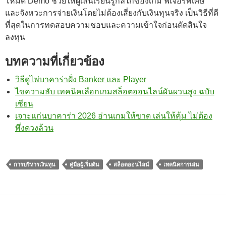
โหมด Demo ช่วยให้ผู้เล่นเรียนรู้กลไกของเกม ฟีเจอร์พิเศษ
และจังหวะการจ่ายเงินโดยไม่ต้องเสี่ยงกับเงินทุนจริง เป็นวิธีที่ดี
ที่สุดในการทดสอบความชอบและความเข้าใจก่อนตัดสินใจ
ลงทุน
บทความที่เกี่ยวข้อง
วิธีดูไพ่บาคาร่าฝั่ง Banker และ Player
ไขความลับ เทคนิคเลือกเกมสล็อตออนไลน์ผันผวนสูง ฉบับ
เซียน
เจาะแก่นบาคาร่า 2026 อ่านเกมให้ขาด เล่นให้คุ้ม ไม่ต้อง
พึ่งดวงล้วน
การบริหารเงินทุน
คู่มือผู้เริ่มต้น
สล็อตออนไลน์
เทคนิคการเล่น