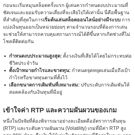
ก่อนจะเริ่มหมุนสล็อตครั้งแรก ผู้เล่นควรกำหนดงบประมาณที่
ชัดเจนและยอมรับความเสี่ยงที่จะเสียไปได้เท่านั้น นี่คือพื้นฐาน
ที่สำคัญที่สุดในการ
เริ่มต้นเล่นสล็อตออนไลน์อย่างมีระบบ
การ
แบ่งเงินทุนออกเป็นหน่วยย่อยๆ ตามจำนวนรอบที่ต้องการเล่น
จะช่วยให้สามารถควบคุมสถานการณ์ได้ดีขึ้นหากเกิดช่วงที่ไม่
โชคดีติดต่อกัน
กำหนดงบประมาณสูงสุด:
ตั้งวงเงินที่เสียได้โดยไม่กระทบต่อ
ชีวิตประจำวัน
ตั้งเป้าหมายกำไรและขาดทุน:
กำหนดจุดหยุดเล่นเมื่อถึงเป้า
กำไรหรือขาดทุนตามที่ตั้งไว้
เลือกขนาดการเดิมพันที่เหมาะสม:
ปรับระดับการเดิมพันให้
สอดคล้องกับเงินทุนที่มีอยู่
เข้าใจค่า RTP และความผันผวนของเกม
หนึ่งในปัจจัยที่ต้องพิจารณาอย่างละเอียดคืออัตราการคืนทุน
(RTP) และระดับความผันผวน (Volatility) เกมที่มีค่า RTP สูง