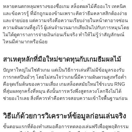
หลายคนตกหลุมพรางของชื่อเกม สล็อตผลไม้คืออะไร เทคนิค
และข้อควรรู้ ที่มักถูกมองข้ามเพราะคิดว่าธีมคลาสสิกต้องง่าย
และจ่ายบ่อย แต่ความจริงคือความเรียบง่ายในหน้าตาอาจซ่อน
ความผันผวนที่สูงไว้ ผู้เล่นจำนวนมากเสียเงินไปกับการหมุนโดย
ไม่ได้ดูตารางการจ่ายเงินก่อนเริ่มจริง ทำให้ไม่รู้ว่าสัญลักษณ์
ไหนมีค่ามากหรือน้อย
สาเหตุหลักที่มือใหม่ขาดทุนกับเกมธีมผลไม้
ปัญหาใหญ่ไม่ใช่ตัวเกม แต่เป็นวิธีการเล่นที่ไม่มีข้อมูลรองรับ
การกดสปินมั่วๆ โดยไม่สนใจว่าเกมนี้มีความผันผวนสูงหรือต่ำ
คือจุดเริ่มต้นของความเสี่ยง เกมสล็อตสมัยใหม่ใช้ระบบ RNG
ที่สุ่มผลทุกครั้งที่หมุน ดังนั้นการหวังพึ่งสูตรลวงโลกจึงไม่ได้
ช่วยอะไรเลย สิ่งที่ควรทำคือตรวจสอบความเข้าใจพื้นฐานก่อน
วิธีแก้ด้วยการวิเคราะห์ข้อมูลก่อนเล่นจริง
ขั้นตอนแรกที่ต้องทำเสมอคือการทดลองเล่นฟรีเพื่อดูพฤติกรรม