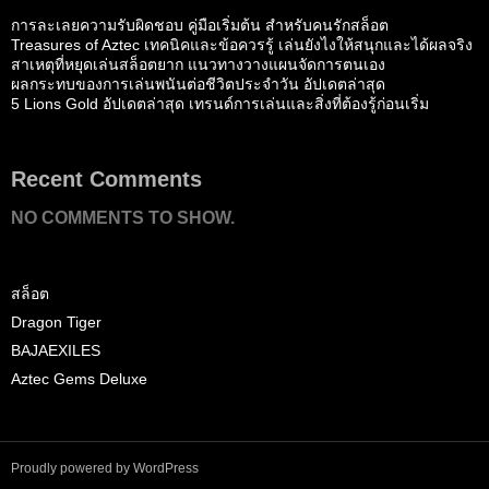
การละเลยความรับผิดชอบ คู่มือเริ่มต้น สำหรับคนรักสล็อต
Treasures of Aztec เทคนิคและข้อควรรู้ เล่นยังไงให้สนุกและได้ผลจริง
สาเหตุที่หยุดเล่นสล็อตยาก แนวทางวางแผนจัดการตนเอง
ผลกระทบของการเล่นพนันต่อชีวิตประจำวัน อัปเดตล่าสุด
5 Lions Gold อัปเดตล่าสุด เทรนด์การเล่นและสิ่งที่ต้องรู้ก่อนเริ่ม
Recent Comments
NO COMMENTS TO SHOW.
สล็อต
Dragon Tiger
BAJAEXILES
Aztec Gems Deluxe
Proudly powered by WordPress