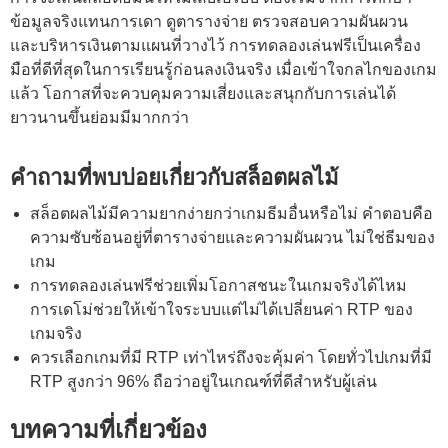
ข้อมูลจริงแทนการเดา ดูตารางจ่าย ตรวจสอบความผันผวน
และบริหารเงินตามแผนที่วางไว้ การทดลองเล่นฟรีเป็นเครื่อง
มือที่ดีที่สุดในการเรียนรู้ก่อนลงเงินจริง เมื่อเข้าใจกลไกของเกม
แล้ว โอกาสที่จะควบคุมความเสี่ยงและสนุกกับการเล่นได้
ยาวนานขึ้นย่อมมีมากกว่า
คำถามที่พบบ่อยเกี่ยวกับสล็อตผลไม้
สล็อตผลไม้มีความยากง่ายกว่าเกมธีมอื่นหรือไม่ คำตอบคือ
ความซับซ้อนอยู่ที่ตารางจ่ายและความผันผวน ไม่ใช่ธีมของ
เกม
การทดลองเล่นฟรีช่วยเพิ่มโอกาสชนะในเกมจริงได้ไหม
การเดโม่ช่วยให้เข้าใจระบบแต่ไม่ได้เปลี่ยนค่า RTP ของ
เกมจริง
ควรเลือกเกมที่มี RTP เท่าไหร่ถึงจะคุ้มค่า โดยทั่วไปเกมที่มี
RTP สูงกว่า 96% ถือว่าอยู่ในเกณฑ์ที่ดีสำหรับผู้เล่น
บทความที่เกี่ยวข้อง