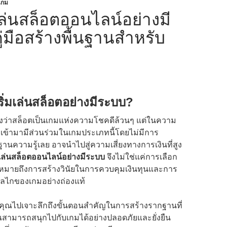
อเกม
นเล่นสล็อตออนไลน์อย่างมี
ู่มือสร้างพื้นฐานสำหรับ
ิ่มเล่นสล็อตอย่างมีระบบ?
่าสล็อตเป็นเกมแห่งความโชคดีล้วนๆ แต่ในความ
รเข้ามามีส่วนร่วมในเกมประเภทนี้โดยไม่มีการ
านความรู้เลย อาจนำไปสู่ความเสี่ยงทางการเงินที่สูง
้นเล่นสล็อตออนไลน์อย่างมีระบบ
จึงไม่ใช่แค่การเลือก
ังหมายถึงการสร้างวินัยในการควบคุมเงินทุนและการ
ลไกของเกมอย่างถ่องแท้
ุณไปเจาะลึกถึงขั้นตอนสำคัญในการสร้างรากฐานที่
คุณสามารถสนุกไปกับเกมได้อย่างปลอดภัยและยั่งยืน