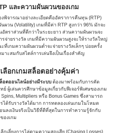
 RTP และความผันผวนของเกม
่ต้องพิจารณาอย่างละเอียดคืออัตราการคืนทุน (RTP)
ผวน (Volatility) เกมที่มีค่า RTP สูงกว่า 96% มักจะ
่นในอัตราส่วนที่ดีกว่าในระยะยาว ส่วนความผันผวนจะ
จ่ายรางวัล เกมที่มีความผันผวนสูงจะให้รางวัลใหญ่
ะที่เกมความผันผวนต่ำจะจ่ายรางวัลเล็กๆ บ่อยครั้ง
หมาะสมกับสไตล์การเล่นจึงเป็นเรื่องสำคัญ
ลือกเกมสล็อตอย่างคุ้มค่า
นสล็อตออนไลน์อย่างมีระบบ
ต้องมาพร้อมกับการคัด
ย์ ผู้เล่นควรศึกษาข้อมูลเกี่ยวกับฟีเจอร์พิเศษของเกม
ee Spins, Multipliers หรือ Bonus Games ซึ่งสามารถ
ารได้รับรางวัลได้มาก การทดลองเล่นเกมในโหมด
นลงเงินจริงเป็นวิธีที่ดีที่สุดในการทำความรู้จักกับ
ะของเกม
ลีกเลี่ยงการไล่ตามความสูญเสีย (Chasing Losses)