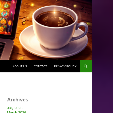
ABOUT US
CONTACT
PRIVACY POLICY
Archives
July 2026
March 2026