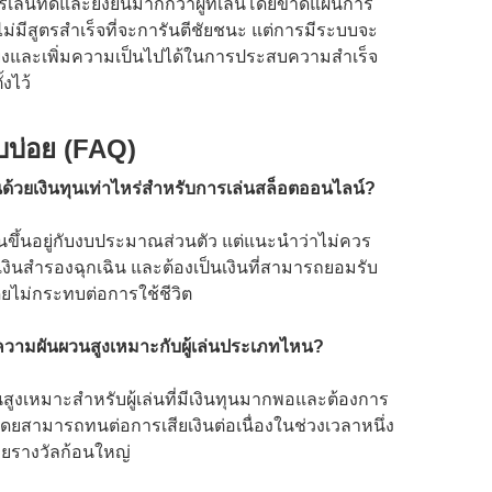
่นที่ดีและยั่งยืนมากกว่าผู้ที่เล่นโดยขาดแผนการ
ไม่มีสูตรสำเร็จที่จะการันตีชัยชนะ แต่การมีระบบจะ
ยงและเพิ่มความเป็นไปได้ในการประสบความสำเร็จ
้งไว้
บบ่อย (FAQ)
้นด้วยเงินทุนเท่าไหร่สำหรับการเล่นสล็อตออนไลน์?
้นขึ้นอยู่กับงบประมาณส่วนตัว แต่แนะนำว่าไม่ควร
เงินสำรองฉุกเฉิน และต้องเป็นเงินที่สามารถยอมรับ
ดยไม่กระทบต่อการใช้ชีวิต
มีความผันผวนสูงเหมาะกับผู้เล่นประเภทไหน?
ูงเหมาะสำหรับผู้เล่นที่มีเงินทุนมากพอและต้องการ
โดยสามารถทนต่อการเสียเงินต่อเนื่องในช่วงเวลาหนึ่ง
่ายรางวัลก้อนใหญ่