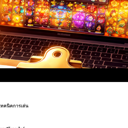
เทคนิคการเล่น