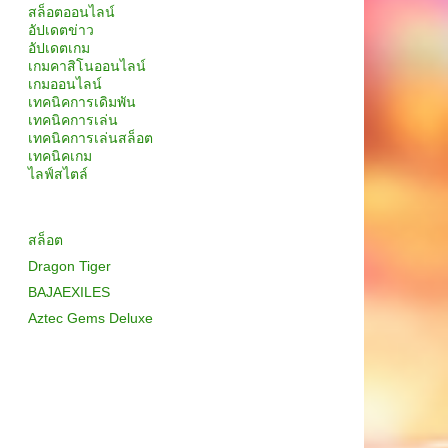
สล็อตออนไลน์
อัปเดตข่าว
อัปเดตเกม
เกมคาสิโนออนไลน์
เกมออนไลน์
เทคนิคการเดิมพัน
เทคนิคการเล่น
เทคนิคการเล่นสล็อต
เทคนิคเกม
ไลฟ์สไตล์
สล็อต
Dragon Tiger
BAJAEXILES
Aztec Gems Deluxe