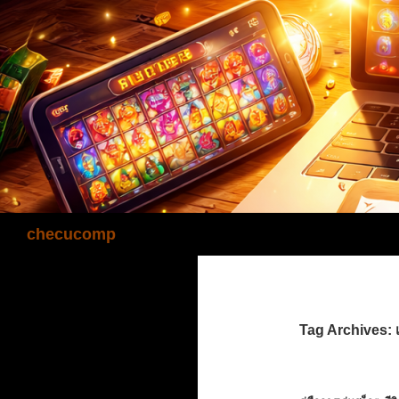
Skip
to
content
Search
checucomp
Tag Archives: เ