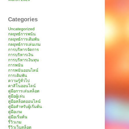
Categories
Uncategorized
กลยุทธ์การพนัน
กลยุทธ์การเดิมพัน
กลยุทธ์การเล่นเกม
การบริหารจัดการ
การบริหารเงิน
การบริหารเงินทุน
การพนัน
การพนันออนไลน์
การเดิมพัน
ความรู้ทั่วไป
คาสิโนออนไลน์
คู่มือการเล่นสล็อต
คู่มือผู้เล่น
คู่มือสล็อตออนไลน์
คู่มือสำหรับผู้เริ่มต้น
คู่มือเกม
คู่มือเริ่มต้น
รีวิวเกม
รีวิวเว็บสล็อต