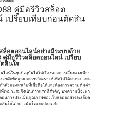
ิวเว็บสล็อต
 คู่มือรีวิวสล็อต
 เปรียบเทียบก่อนตัดสิน
่นสล็อตออนไลน์อย่างมีระบบด้วย
ู่มือรีวิวสล็อตออนไลน์ เปรียบ
ัดสินใจ
ไลน์ในยุคปัจจุบันไม่ใช่เรื่องของการเสี่ยงดวงเพียง
้องอาศัยข้อมูลและการวิเคราะห์เพื่อให้ได้ผลตอบแทน
ุณกำลังมองหาเว็บที่เชื่อถือได้และต้องการความคุ้มค่า
์ที่เหมาะสมจึงเป็นก้าวแรกที่สำคัญ บทความนี้จะพา
ั้นตอนการประเมินคุณภาพของเว็บสล็อตอย่างละเอียด
ตัดสินใจได้อย่างมั่นใจและปลอดภัย