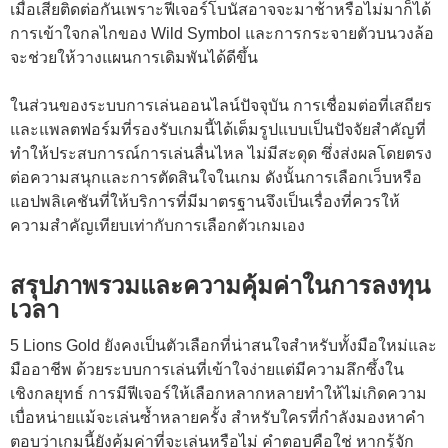
เมื่อเสียติดต่อกันเพราะฟีเจอร์โบนัสอาจจะมาช้าหรือไม่มาก็ได้
การเข้าใจกลไกของ Wild Symbol และการกระจายตัวบนวงล้อ
จะช่วยให้วางแผนการเดิมพันได้ดีขึ้น
ในส่วนของระบบการเล่นออนไลน์ปัจจุบัน การเชื่อมต่อที่เสถียร
และแพลตฟอร์มที่รองรับเกมนี้ได้เต็มรูปแบบเป็นปัจจัยสำคัญที่
ทำให้ประสบการณ์การเล่นลื่นไหล ไม่มีสะดุด ซึ่งส่งผลโดยตรง
ต่อความสนุกและการตัดสินใจในเกม ดังนั้นการเลือกเว็บหรือ
แอปพลิเคชันที่ให้บริการที่มีมาตรฐานจึงเป็นเรื่องที่ควรให้
ความสำคัญเทียบเท่ากับการเลือกตัวเกมเอง
สรุปภาพรวมและความคุ้มค่าในการลงทุน
เวลา
5 Lions Gold ยังคงเป็นตัวเลือกที่น่าสนใจสำหรับทั้งมือใหม่และ
มืออาชีพ ด้วยระบบการเล่นที่เข้าใจง่ายแต่มีความลึกซึ้งใน
เชิงกลยุทธ์ การมีฟีเจอร์ให้เลือกหลากหลายทำให้ไม่เกิดความ
เบื่อหน่ายแม้จะเล่นซ้ำหลายครั้ง สำหรับใครที่กำลังมองหาคำ
ตอบว่าเกมนี้ยังคุ้มค่าที่จะเล่นหรือไม่ คำตอบคือใช่ หากรู้จัก