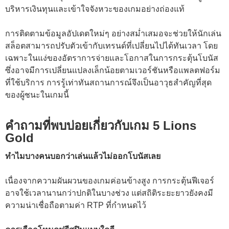
บริหารเงินทุนและเข้าใจจังหวะของเกมอย่างถ่องแท้
การติดตามข้อมูลอัปเดตใหม่ๆ อย่างสม่ำเสมอจะช่วยให้นักเล่น
สล็อตสามารถปรับตัวเข้ากับเทรนด์ที่เปลี่ยนไปได้ทันเวลา โดย
เฉพาะในแง่ของอัตราการจ่ายและโอกาสในการกระตุ้นโบนัส
ซึ่งอาจมีการเปลี่ยนแปลงเล็กน้อยตามเวอร์ชันหรือแพลตฟอร์ม
ที่ใช้บริการ การรู้เท่าทันสถานการณ์จึงเป็นอาวุธสำคัญที่สุด
ของผู้ชนะในเกมนี้
คำถามที่พบบ่อยเกี่ยวกับเกม 5 Lions
Gold
ทำไมบางคนบอกว่าเล่นแล้วไม่ออกโบนัสเลย
เนื่องจากความผันผวนของเกมค่อนข้างสูง การกระตุ้นฟีเจอร์
อาจใช้เวลานานกว่าปกติในบางช่วง แต่สถิติระยะยาวยังคงมี
ความน่าเชื่อถือตามค่า RTP ที่กำหนดไว้