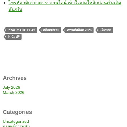
ไขรหัสกติกาบาคาร่าออนไลน์ เข้าใจเกมให้ลึกก่อนเริ่มเดิม
พันจริง
PRAGMATIC PLAY
สล็อตเอเชีย
เทรนด์สล็อต 2026
แจ็คพอต
โบนัสฟรี
Archives
July 2026
March 2026
Categories
Uncategorized
กลยุทธ์การพนัน