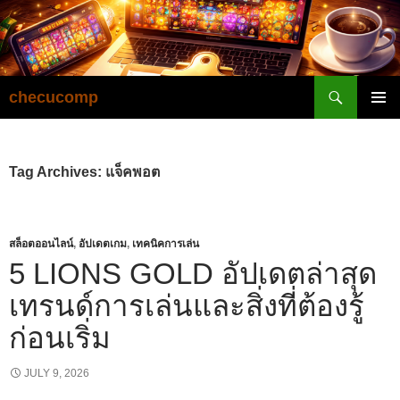
Skip
to
content
Search
checucomp
PRIMAR
MENU
Tag Archives: แจ็คพอต
สล็อตออนไลน์
,
อัปเดตเกม
,
เทคนิคการเล่น
5 LIONS GOLD อัปเดตล่าสุด
เทรนด์การเล่นและสิ่งที่ต้องรู้
ก่อนเริ่ม
JULY 9, 2026