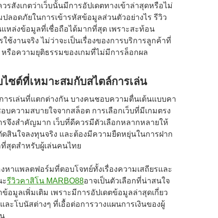
 ควรสังเกตว่าเว็บนั้นมีการอัปเดตทางเข้าล่าสุดหรือไม่
ลอดภัยในการเข้ารหัสข้อมูลส่วนตัวอย่างไร รีวิว
็นแหล่งข้อมูลที่เชื่อถือได้มากที่สุด เพราะสะท้อน
้งานจริง ไม่ว่าจะเป็นเรื่องของการบริการลูกค้าที่
 หรือความยุติธรรมของเกมที่ไม่มีการล็อกผล
บไซต์ที่เหมาะสมกับสไตล์การเล่น
การเล่นที่แตกต่างกัน บางคนชอบความตื่นเต้นแบบคา
อบความสบายใจจากสล็อต การเลือกเว็บที่มีเกมตรง
จึงสำคัญมาก เว็บที่ดีควรมีตัวเลือกหลากหลายให้
ัดสินใจลงทุนจริง และต้องมีความยืดหยุ่นในการฝาก
ที่สุดสำหรับผู้เล่นคนไทย
หาแพลตฟอร์มที่ตอบโจทย์ทั้งเรื่องความเสถียรและ
นะ
รีวิวคาสิโน MARBO88
อาจเป็นตัวเลือกที่น่าสนใจ
้อมูลเพิ่มเติม เพราะมีการอัปเดตข้อมูลล่าสุดเกี่ยว
ละโบนัสต่างๆ ที่เอื้อต่อการวางแผนการเงินของผู้
วน