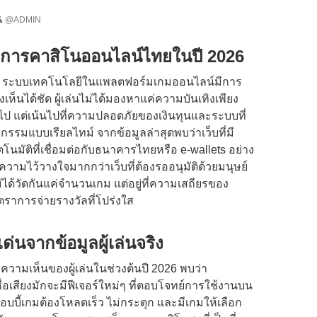
@ADMIN
การคาสิโนออนไลน์ไทยในปี 2026
 2026 ระบบเทคโนโลยีในแพลตฟอร์มเกมออนไลน์มีการ
งเห็นได้ชัด ผู้เล่นไม่ได้มองหาแค่ความบันเทิงเพียง
อไป แต่เน้นไปที่ความปลอดภัยของเงินทุนและระบบที่
รรมแบบเรียลไทม์ จากข้อมูลล่าสุดพบว่าเว็บที่มี
นมัติที่เชื่อมต่อกับธนาคารไทยหรือ e-wallets อย่าง
บความไว้วางใจมากกว่าเว็บที่ต้องรออนุมัติด้วยมนุษย์
่ได้วัดกันแค่จำนวนเกม แต่อยู่ที่ความเสถียรของ
ัตราการจ่ายรางวัลที่โปร่งใส
ด่นจากข้อมูลผู้เล่นจริง
ามเห็นของผู้เล่นในช่วงต้นปี 2026 พบว่า
ื่อเสียงมักจะมีฟีเจอร์ใหม่ๆ ที่ตอบโจทย์การใช้งานบน
ล็อบบี้เกมต้องโหลดเร็ว ไม่กระตุก และมีเกมให้เลือก