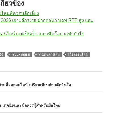
กี่ยวข้อง
หนที่ควรหลีกเลี่ยง
ง 2026 เจาะลึกระบบฝากถอนวอเลท RTP สูง และ
ตออนไลน์ เล่นเป็นเร็ว และเพิ่มโอกาสทำกำไร
88
ระบบฝากถอน
วางแผนการเล่น
สล็อตออนไลน์
on
ิวสล็อตออนไลน์ เปรียบเทียบก่อนตัดสินใจ
ร เทคนิคและข้อควรรู้สำหรับมือใหม่