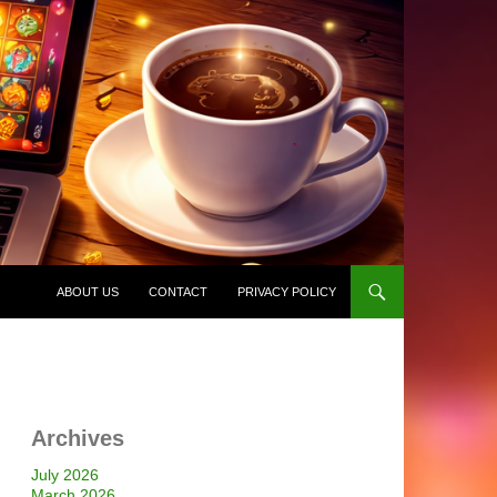
ABOUT US
CONTACT
PRIVACY POLICY
Archives
July 2026
March 2026