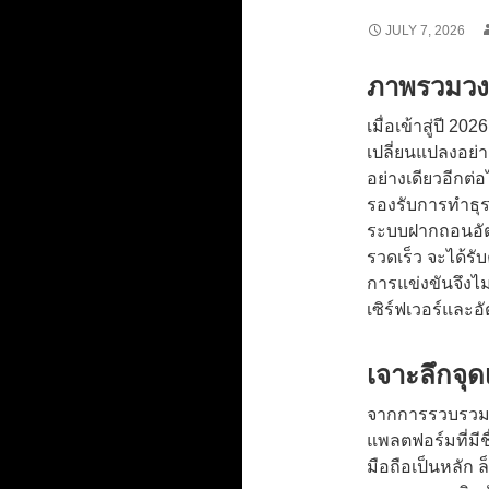
JULY 7, 2026
ภาพรวมวง
เมื่อเข้าสู่ปี
เปลี่ยนแปลงอย่า
อย่างเดียวอีกต่
รองรับการทำธุรก
ระบบฝากถอนอัตโ
รวดเร็ว จะได้รั
การแข่งขันจึงไม
เซิร์ฟเวอร์และอ
เจาะลึกจุดเ
จากการรวบรวมคว
แพลตฟอร์มที่มีช
มือถือเป็นหลัก 