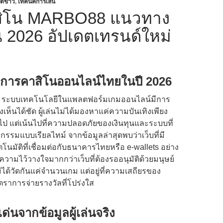
ดตข่าว
,
เทคนิคการเล่น
าสิโน MARBO88 แนวทาง
 2026 อัปเดตเทรนด์ใหม่
การคาสิโนออนไลน์ไทยในปี 2026
 2026 ระบบเทคโนโลยีในแพลตฟอร์มเกมออนไลน์มีการ
งเห็นได้ชัด ผู้เล่นไม่ได้มองหาแค่ความบันเทิงเพียง
อไป แต่เน้นไปที่ความปลอดภัยของเงินทุนและระบบที่
รรมแบบเรียลไทม์ จากข้อมูลล่าสุดพบว่าเว็บที่มี
นมัติที่เชื่อมต่อกับธนาคารไทยหรือ e-wallets อย่าง
บความไว้วางใจมากกว่าเว็บที่ต้องรออนุมัติด้วยมนุษย์
่ได้วัดกันแค่จำนวนเกม แต่อยู่ที่ความเสถียรของ
ัตราการจ่ายรางวัลที่โปร่งใส
ด่นจากข้อมูลผู้เล่นจริง