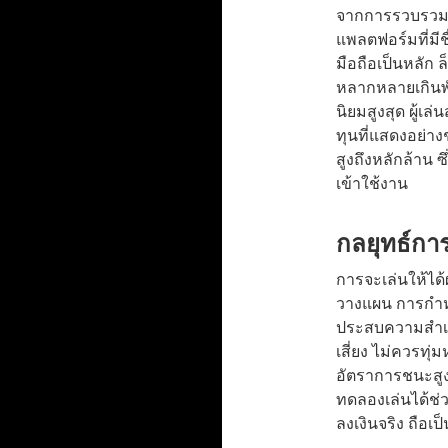
จากการรวบรวมคว
แพลตฟอร์มที่มีช
มือถือเป็นหลัก 
หลากหลายเกินพั
นิยมสูงสุด ผู้เ
ทุนที่แสดงอย่า
สูงถึงหลักล้าน ซ
เข้าใช้งาน
กลยุทธ์กา
การจะเล่นให้ได
วางแผน การกำหนดว
ประสบความสำเร็
เสี่ยง ไม่ควรทุ่
อัตราการชนะสูง
ทดลองเล่นได้ช
ลงเงินจริง ถือเ