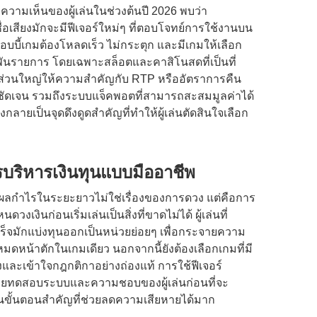
ามเห็นของผู้เล่นในช่วงต้นปี 2026 พบว่า
ื่อเสียงมักจะมีฟีเจอร์ใหม่ๆ ที่ตอบโจทย์การใช้งานบน
ล็อบบี้เกมต้องโหลดเร็ว ไม่กระตุก และมีเกมให้เลือก
นรายการ โดยเฉพาะสล็อตและคาสิโนสดที่เป็นที่
ล่นส่วนใหญ่ให้ความสำคัญกับ RTP หรืออัตราการคืน
งชัดเจน รวมถึงระบบแจ็คพอตที่สามารถสะสมมูลค่าได้
ึ่งกลายเป็นจุดดึงดูดสำคัญที่ทำให้ผู้เล่นตัดสินใจเลือก
รบริหารเงินทุนแบบมืออาชีพ
้ผลกำไรในระยะยาวไม่ใช่เรื่องของการดวง แต่คือการ
งเงินก่อนเริ่มเล่นเป็นสิ่งที่ขาดไม่ได้ ผู้เล่นที่
จมักแบ่งทุนออกเป็นหน่วยย่อยๆ เพื่อกระจายความ
มหมดหน้าตักในเกมเดียว นอกจากนี้ยังต้องเลือกเกมที่มี
และเข้าใจกฎกติกาอย่างถ่องแท้ การใช้ฟีเจอร์
่วยทดสอบระบบและความชอบของผู้เล่นก่อนที่จะ
ป็นขั้นตอนสำคัญที่ช่วยลดความเสียหายได้มาก