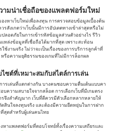
ความน่าเชื่อถือของแพลตฟอร์มใหม่
ังมองหาเว็บใหม่เพื่อลงทุน การตรวจสอบข้อมูลเบื้องต้น
 ควรสังเกตว่าเว็บนั้นมีการอัปเดตทางเข้าล่าสุดหรือไม่
ลอดภัยในการเข้ารหัสข้อมูลส่วนตัวอย่างไร รีวิว
็นแหล่งข้อมูลที่เชื่อถือได้มากที่สุด เพราะสะท้อน
้งานจริง ไม่ว่าจะเป็นเรื่องของการบริการลูกค้าที่
 หรือความยุติธรรมของเกมที่ไม่มีการล็อกผล
บไซต์ที่เหมาะสมกับสไตล์การเล่น
การเล่นที่แตกต่างกัน บางคนชอบความตื่นเต้นแบบคา
อบความสบายใจจากสล็อต การเลือกเว็บที่มีเกมตรง
จึงสำคัญมาก เว็บที่ดีควรมีตัวเลือกหลากหลายให้
ัดสินใจลงทุนจริง และต้องมีความยืดหยุ่นในการฝาก
ที่สุดสำหรับผู้เล่นคนไทย
หาแพลตฟอร์มที่ตอบโจทย์ทั้งเรื่องความเสถียรและ