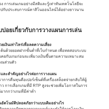
การเล่นเกมอย่างมีสติและรู้เท่าทันเทคโนโลยีจะ
กไปกับประสบการณ์คาสิโนออนไลน์ได้อย่างยาวนาน
บบ่อยเกี่ยวกับการวางแผนการเล่น
้วยเงินเท่าไหร่เพื่อลดความเสี่ยง
มต้นด้วยยอดฝากขั้นต่ำที่เว็บกำหนด เพื่อทดสอบระบบ
เคยกับเกมก่อนจะเพิ่มวงเงินขึ้นตามความเหมาะสม
ณส่วนตัว
รและสำคัญอย่างไรต่อการวางแผน
การคืนทุนคือเปอร์เซ็นต์ที่เครื่องสล็อตจ่ายกลับให้ผู้
ว การเลือกเกมที่มี RTP สูงจะช่วยเพิ่มโอกาสในการ
มากกว่าเกมที่มีค่าต่ำ
ัตโนมัติปลอดภัยกว่าแบบเดิมอย่างไร
ติลดความผิดพลาดจากมนุษย์และทำให้การโอนเงิน