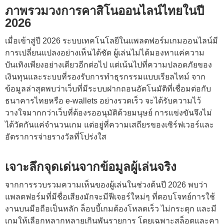
ภาพรวมวงการคาสิโนออนไลน์ไทยในปี
2026
เมื่อเข้าสู่ปี 2026 ระบบเทคโนโลยีในแพลตฟอร์มเกมออนไลน์มี
การเปลี่ยนแปลงอย่างเห็นได้ชัด ผู้เล่นไม่ได้มองหาแค่ความ
บันเทิงเพียงอย่างเดียวอีกต่อไป แต่เน้นไปที่ความปลอดภัยของ
เงินทุนและระบบที่รองรับการทำธุรกรรมแบบเรียลไทม์ จาก
ข้อมูลล่าสุดพบว่าเว็บที่มีระบบฝากถอนอัตโนมัติที่เชื่อมต่อกับ
ธนาคารไทยหรือ e-wallets อย่างรวดเร็ว จะได้รับความไว้
วางใจมากกว่าเว็บที่ต้องรออนุมัติด้วยมนุษย์ การแข่งขันจึงไม่
ได้วัดกันแค่จำนวนเกม แต่อยู่ที่ความเสถียรของเซิร์ฟเวอร์และ
อัตราการจ่ายรางวัลที่โปร่งใส
เจาะลึกจุดเด่นจากข้อมูลผู้เล่นจริง
จากการรวบรวมความเห็นของผู้เล่นในช่วงต้นปี 2026 พบว่า
แพลตฟอร์มที่มีชื่อเสียงมักจะมีฟีเจอร์ใหม่ๆ ที่ตอบโจทย์การใช้
งานบนมือถือเป็นหลัก ล็อบบี้เกมต้องโหลดเร็ว ไม่กระตุก และมี
เกมให้เลือกหลากหลายเกินพันรายการ โดยเฉพาะสล็อตและคา