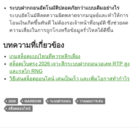
ระบบฝากถอนอัตโนมัติปลอดภัยกว่าแบบเดิมอย่างไร
ระบบอัตโนมัติลดความผิดพลาดจากมนุษย์และทำให้การ
โอนเงินเกิดขึ้นทันที ไม่ต้องรอเจ้าหน้าที่อนุมัติ ซึ่งช่วยลด
ความเสี่ยงในการถูกโกงหรือข้อมูลรั่วไหลได้ดีขึ้น
บทความที่เกี่ยวข้อง
เกมสล็อตแบบไหนที่ควรหลีกเลี่ยง
สล็อตเว็บตรง 2026 เจาะลึกระบบฝากถอนวอเลท RTP สูง
และกลไก RNG
วิธีเล่นสล็อตออนไลน์ เล่นเป็นเร็ว และเพิ่มโอกาสทำกำไร
2026
MARBO88
ระบบฝากถอน
วางแผนการเล่น
สล็อตออนไลน์